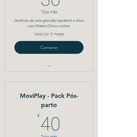
Todo mês
Desfrute de uma gravidez saudável e ativa
com Pilates Clínico online.
Válido por 3 meses
Comprar
Inclui 10 sessões de Pilates Clínico
gravadas para grávidas
Acompanhamento por profissionais
MoviPlay - Pack Pós-
através de grupo Whatsapp
parto
40€
€
40