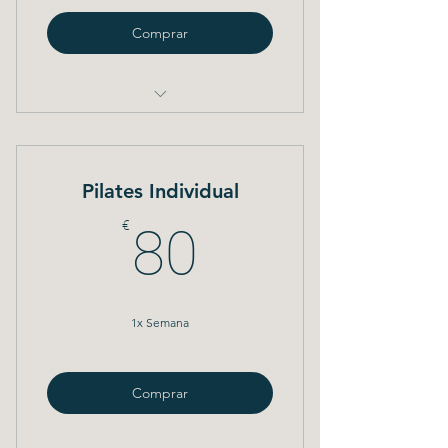
Comprar
Pilates
Pilates Individual
80€
€
80
1x Semana
Comprar