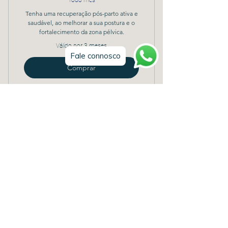
Todo mês
Tenha uma recuperação pós-parto ativa e
saudável, ao melhorar a sua postura e o
fortalecimento da zona pélvica.
Válido por 3 meses
Fale connosco
Comprar
16 aulas gravadas - Mobilidade,
Força, Equilíbrio
MoviPlay - Pack Dor
Persistente
50€
€
50
Todo mês