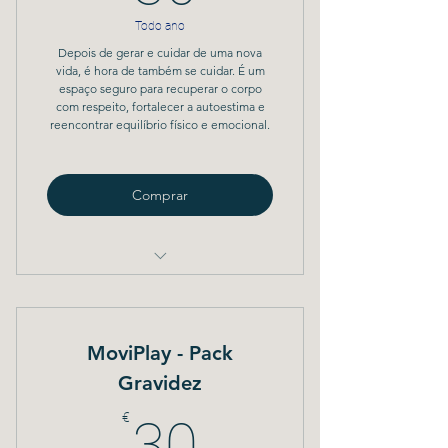
Todo ano
Depois de gerar e cuidar de uma nova
vida, é hora de também se cuidar. É um
espaço seguro para recuperar o corpo
com respeito, fortalecer a autoestima e
reencontrar equilíbrio físico e emocional.
Comprar
Avaliação pélvica
Aula semanal de pilates clinico
MoviPlay - Pack
Grupo de WhatsApp
Gravidez
30€
€
30