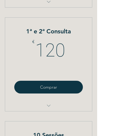
Pilates
1ª e 2ª Consulta
120€
€
120
Comprar
Psicologia
10 Sessões