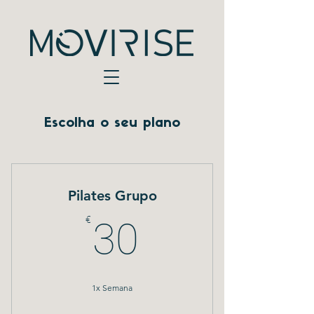
Escolha o seu plano
Pilates Grupo
30€
€
30
1x Semana